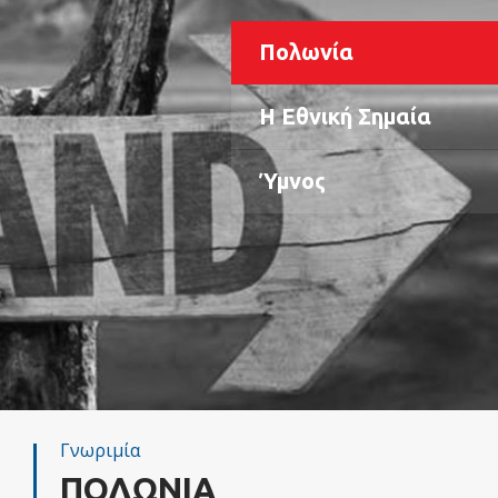
Πολωνία
Η Εθνική Σημαία
Ύμνος
Γνωριμία
ΠΟΛΩΝΙΑ