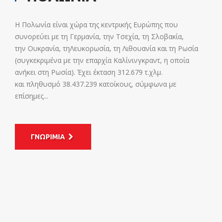
Η Πολωνία είναι χώρα της κεντρικής Ευρώπης που
συνορεύει με τη Γερμανία, την Τσεχία, τη Σλοβακία,
την Ουκρανία, τηΛευκορωσία, τη Λιθουανία και τη Ρωσία
(συγκεκριμένα με την επαρχία Καλίνινγκραντ, η οποία
ανήκει στη Ρωσία). Έχει έκταση 312.679 τ.χλμ.
και πληθυσμό 38.437.239 κατοίκους, σύμφωνα με
επίσημες...
ΓΝΩΡΙΜΙΑ