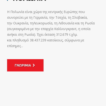
Η Πολωνία είναι χώρα της κεντρικής Ευρώπης που
συνορεύει με τη Γερμανία, την Τσεχία, τη Σλοβακία,
την Ουκρανία, τηΛευκορωσία, τη Λιθουανία και τη Ρωσία
(συγκεκριμένα με την επαρχία Καλίνινγκραντ, η οποία
ανήκει στη Ρωσία). Έχει έκταση 312.679 τ.χλμ.
και πληθυσμό 38.437.239 κατοίκους, σύμφωνα με
επίσημες...
ΓΝΩΡΙΜΙΑ