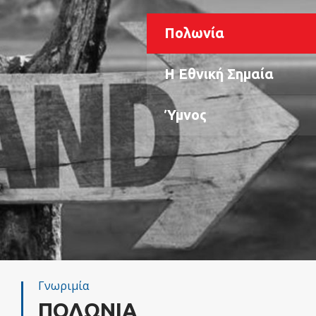
Πολωνία
Η Εθνική Σημαία
Ύμνος
Γνωριμία
ΠΟΛΩΝΙΑ