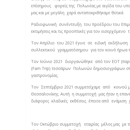
επίσημους φορείς της Πολωνίας με αιγίδα του υπου
μας και με μεγάλη χαρά ανταποκριθήκαμε θετικά
Ραδιοφωνική συνέντευξη του προέδρου του Επιμελ
εκτιμήσεις και τις προοπτικές για τον εισερχόμεν
Τον Απρίλιο του 2021 έγινε σε ειδική εκδήλωση
συλλεκτικού γραμματόσημου για τον κοινό ήρωα 
Τον Ιούνιο 2021 διοργανώθηκε από τον ΕΟΤ (παράρ
(Fam Trip) τεσσάρων Πολωνών δημοσιογράφων στη
γαστρονομίας.
Τον Σεπτέμβριο 2021 συμμετείχαμε από κοινού με
Θεσσαλονίκης. Αυτή η συμμετοχή μας ήταν η επα
διάφορες κλαδικές εκθέσεις έπειτα από ενάμιση 
Τον Οκτώβριο συμμετοχή εταιρίας μέλος μας με 