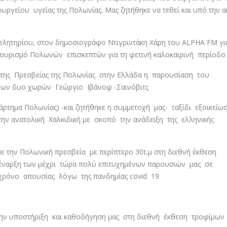
ργείου υγείας της Πολωνίας. Μας ζητήθηκε να τεθεί και υπό την α
ητηρίου, στον δημοσιογράφο Ντιγριντάκη Χάρη του ALPHA FM για
ο τουρισμό Πολωνών επισκεπτών για τη φετινή καλοκαιρινή περίοδο 
 της Πρεσβείας της Πολωνίας στην Ελλάδα η παρουσίαση του
των δυο χωρών Γεώργιο Ιβάνοφ -Σαινόβιτς
τημα Πολωνίας) -και ζητήθηκε η συμμετοχή μας- ταξίδι εξοικείω
ν ανατολική Χαλκιδική με σκοπό την ανάδειξη της ελληνικής
 την Πολωνική πρεσβεία με περίπτερο 30τ.μ στη διεθνή έκθεση
νέναρξη των μέχρι τώρα πολύ επιτυχημένων παρουσιών μας σε
χρόνο απουσίας λόγω της πανδημίας covid 19.
την υποστήριξη και καθοδήγηση μας στη διεθνή έκθεση τροφίμων