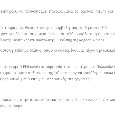
ιμελητηρίου και προωθήσαμε επικοινωνιακά το διεθνές forum για
σμό τουρισμού Θεσσαλονίκης η συμβολή μας σε 3ημερο ταξίδι
ger για θέματα τουριστικά . Την αποστολή συνόδευε η Προϊσταμ
ντής κεντρικής και ανατολικής Ευρώπης της Aegean Airlines.
τολή επίσημο δείπνο όπου οι καλεσμένοι μας είχαν την ευκαιρί
η τουρισμού Philoxenia με παρουσία στο περίπτερο μας Πολωνών 
τουρισμό . Κατά τη διάρκεια της έκθεσης πραγματοποιήθηκαν πάνω
θαρρυντικά μηνύματα για μελλοντικές συνεργασίες.
οσιεύσεις στην ιστοσελίδα μας και στα μέσα κοινωνικής δικτύ
 πληροφόρηση .