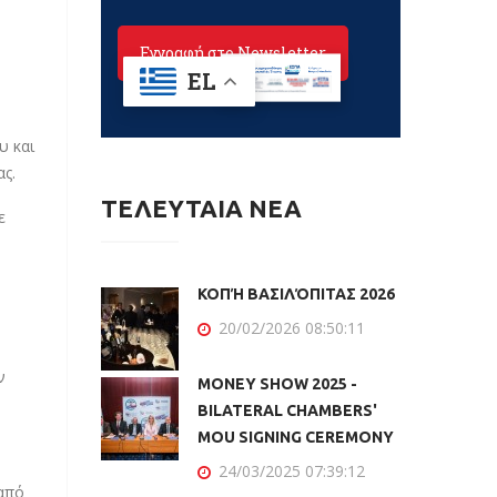
,
υ και
ς.
ΤΕΛΕΥΤΑΙΑ ΝΕΑ
ε
ΚΟΠΉ ΒΑΣΙΛΌΠΙΤΑΣ 2026
20/02/2026 08:50:11
ών
MONEY SHOW 2025 -
BILATERAL CHAMBERS'
MOU SIGNING CEREMONY
24/03/2025 07:39:12
από