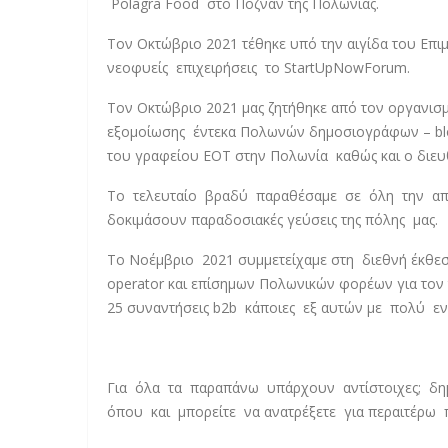
Polagra Food στο Ποζνάν της Πολωνίας.
Τον Οκτώβριο 2021 τέθηκε υπό την αιγίδα του Επ
νεοφυείς επιχειρήσεις το StartUpNowForum.
Τον Οκτώβριο 2021 μας ζητήθηκε από τον οργανι
εξομοίωσης έντεκα Πολωνών δημοσιογράφων – blo
του γραφείου ΕΟΤ στην Πολωνία καθώς και ο διευθυ
Το τελευταίο βραδύ παραθέσαμε σε όλη την αποσ
δοκιμάσουν παραδοσιακές γεύσεις της πόλης μας.
Το Νοέμβριο 2021 συμμετείχαμε στη διεθνή έκθεσ
operator και επίσημων Πολωνικών φορέων για τον 
25 συναντήσεις b2b κάποιες εξ αυτών με πολύ εν
Για όλα τα παραπάνω υπάρχουν αντίστοιχες; δημ
όπου και μπορείτε να ανατρέξετε για περαιτέρω