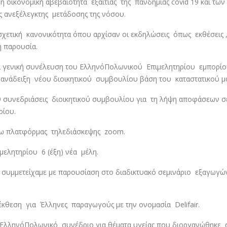
 οικονομική αβεβαιότητα εξαιτίας της πανδημίας covid 19 και των
ς ανεξέλεγκτης μετάδοσης της νόσου.
χετική κανονικότητα όπου αρχίσαν οι εκδηλώσεις όπως εκθέσεις 
ή παρουσία.
ια γενική συνέλευση του ΕλληνόΠολωνικού Επιμελητηρίου εμπορίο
 ανάδειξη νέου διοικητικού συμβουλίου βάση του καταστατικού μα
9 συνεδριάσεις διοικητικού συμβουλίου για τη λήψη αποφάσεων σ
ρίου.
έσω πλατφόρμας τηλεδιάσκεψης zoom.
ελητηρίου 6 (έξη) νέα μέλη.
ι συμμετείχαμε με παρουσίαση στο διαδικτυακό σεμινάριο εξαγωγ
κθεση για Έλληνες παραγωγούς με την ονομασία Delifair.
 ΕλληνόΠολωνικό συνέδριο για θέματα υγείας που διοργανώθηκε 