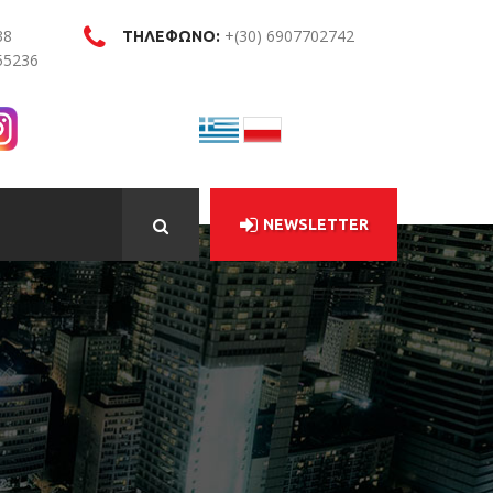
38
+(30) 6907702742
ΤΗΛΕΦΩΝΟ:
55236
NEWSLETTER