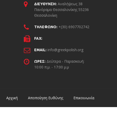
Αναλήψεως 38
ΔΙΕΥΘΥΝΣΗ:
Πανόραμα Θεσσαλονίκης 55236
Θεσσαλονίκη
+(30) 6907702742
ΤΗΛΕΦΩΝΟ:
FAX:
info@greekpolish.org
EMAIL:
Δεύτερα - Παρασκευή:
ΩΡΕΣ:
10:00 π.μ. - 17:00 μ.μ
Αρχική
Αποποίηση Ευθύνης
Επικοινωνία