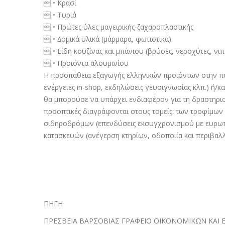
 • Κρασί
 • Τυριά
 • Πρώτες ύλες µαγειρικής-ζαχαροπλαστικής
 • ∆οµικά υλικά (µάρµαρα, φωτιστικά)
 • Είδη κουζίνας και µπάνιου (βρύσες, νεροχύτες, νιπ
 • Προϊόντα αλουµινίου
Η προσπάθεια εξαγωγής ελληνικών προϊόντων στην πολ
ενέργειες in-shop, εκδηλώσεις γευσιγνωσίας κλπ.) ή/
θα µπορούσε να υπάρχει ενδιαφέρον για τη δραστηριο
προοπτικές διαγράφονται στους τοµείς: των τροφίµων 
σιδηροδρόµων (επενδύσεις εκσυγχρονισµού µε ευρωπα
κατασκευών (ανέγερση κτηρίων, οδοποιία και περιβαλλ
ΠΗΓΗ
ΠΡΕΣΒΕΙΑ ΒΑΡΣΟΒΙΑΣ ΓΡΑΦΕΙΟ ΟΙΚΟΝΟΜΙΚΩΝ ΚΑΙ