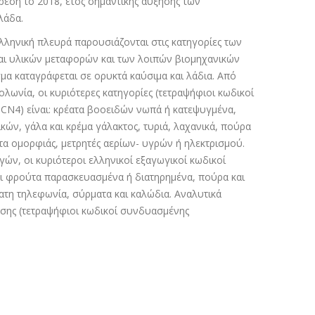
ίρεση το 2018, έτος σηµαντικής αύξησης των
λάδα.
ελληνική πλευρά παρουσιάζονται στις κατηγορίες των
αι υλικών µεταφορών και των λοιπών βιοµηχανικών
µα καταγράφεται σε ορυκτά καύσιµα και λάδια. Από
λωνία, οι κυριότερες κατηγορίες (τετραψήφιοι κωδικοί
N4) είναι: κρέατα βοοειδών νωπά ή κατεψυγµένα,
κών, γάλα και κρέµα γάλακτος, τυριά, λαχανικά, πούρα
τα οµορφιάς, µετρητές αερίων- υγρών ή ηλεκτρισµού.
ών, οι κυριότεροι ελληνικοί εξαγωγικοί κωδικοί
και φρούτα παρασκευασµένα ή διατηρηµένα, πούρα και
µατη τηλεφωνία, σύρµατα και καλώδια. Αναλυτικά
εσης (τετραψήφιοι κωδικοί συνδυασµένης