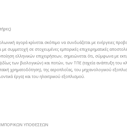
τήρες)
ωνική αγορά κρίνεται σκόπιµο να συνδυάζεται µε ενέργειες προβο
και µε συµµετοχή σε στοχευµένες εµπορικές-επιχειρηµατικές αποστο
ποίηση ελληνικών επιχειρήσεων, σηµειώνεται ότι, σύµφωνα µε εκτι
(ιδίως των βιολογικών) και ποτών, των ΤΠΕ (ταχεία ανάπτυξη του κλ
ϊκή χρηµατοδότηση), της αεροπλοΐας, του µηχανολογικού εξοπλισµ
οντικά έργα) και του ηλεκτρικού εξοπλισµού.
 ΕΜΠΟΡΙΚΩΝ ΥΠΟΘΕΣΕΩΝ