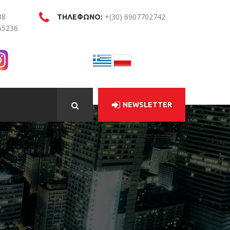
38
+(30) 6907702742
ΤΗΛΕΦΩΝΟ:
55236
NEWSLETTER