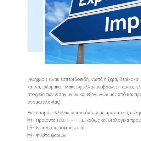
(4ψηφιοι) είναι: εσπεριδοειδή, νωπά ή ξερά, βερίκοκ
καπνά, φάρµακα, πλάκες-φύλλα- µεµβράνες- ταινίες, ελ
στοιχεία των εισαγωγών και εξαγωγών µας από και π
ονοµατολογίας)
Εντοπισµός ελληνικών προϊόντων µε προοπτικές αύξ
 • Προϊόντα Π.Ο.Π. – Π.Γ.Ε. καθώς και Βιολογικά προϊ
 • Νωπά οπωροκηπευτικά
 • Φιλέτα ψαριών