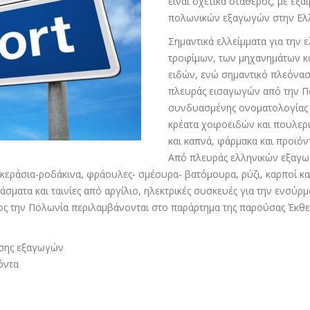
είναι σχετικά σταθερός, µε εξα
πολωνικών εξαγωγών στην Ελ
Σηµαντικά ελλείµµατα για την 
τροφίµων, των µηχανηµάτων κ
ειδών, ενώ σηµαντικό πλεόνασ
πλευράς εισαγωγών από την Πο
συνδυασµένης ονοµατολογίας C
κρέατα χοιροειδών και πουλερι
και καπνά, φάρµακα και προϊόν
Από πλευράς ελληνικών εξαγωγ
α- κεράσια-ροδάκινα, φράουλες- σµέουρα- βατόµουρα, ρύζι, καρποί 
άσµατα και ταινίες από αργίλιο, ηλεκτρικές συσκευές για την ενσύρ
ρος την Πολωνία περιλαµβάνονται στο παράρτηµα της παρούσας Έκθ
ησης εξαγωγών
όντα