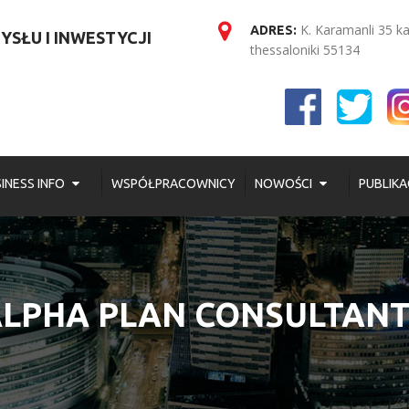
K. Karamanli 35 k
ADRES:
SŁU I INWESTYCJI
thessaloniki 55134
INESS INFO
WSPÓŁPRACOWNICY
NOWOŚCI
PUBLIKA
LPHA PLAN CONSULTAN