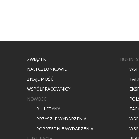
ZWIĄZEK
BUSINES
NASI CZŁONKOWIE
WSP
ZNAJOMOŚĆ
TAR
WSPÓŁPRACOWNICY
EKS
NOWOŚCI
POL
BIULETYNY
TARG
PRZYSZŁE WYDARZENIA
WSP
POPRZEDNIE WYDARZENIA
WSP
PUBLIKACJE
PLA