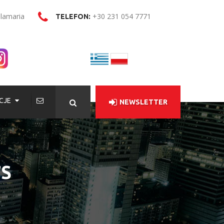
alamaria
+30 231 054 7771
TELEFON:
CJE
NEWSLETTER
TS