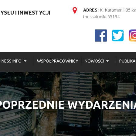
K. Karamanli 35 k
ADRES:
SŁU I INWESTYCJI
thessaloniki 55134
INESS INFO
WSPÓŁPRACOWNICY
NOWOŚCI
PUBLIKA
POPRZEDNIE WYDARZENI