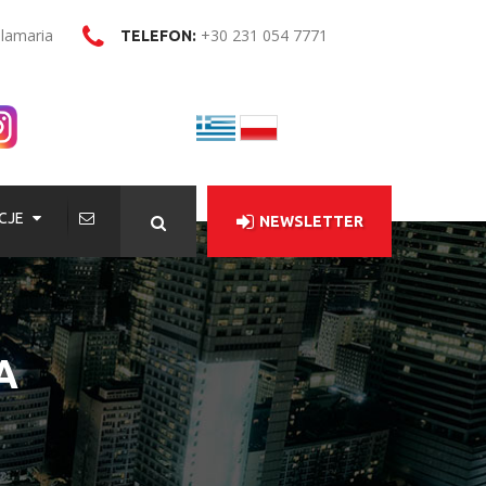
alamaria
+30 231 054 7771
TELEFON:
CJE
NEWSLETTER
A