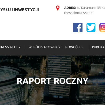
K. Karamanli 35 k
ADRES:
SŁU I INWESTYCJI
thessaloniki 55134
INESS INFO
WSPÓŁPRACOWNICY
NOWOŚCI
PUBLIKA
RAPORT ROCZNY