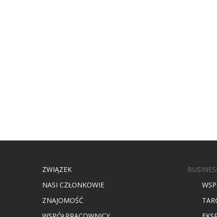
ZWIĄZEK
BUSINES
NASI CZŁONKOWIE
WSP
ZNAJOMOŚĆ
TAR
WSPÓŁPRACOWNICY
EKS