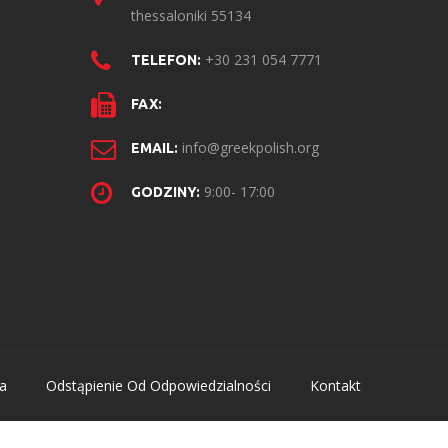
thessaloniki 55134
+30 231 054 7771
TELEFON:
FAX:
info@greekpolish.org
EMAIL:
9:00- 17:00
GODZINY:
a
Odstąpienie Od Odpowiedzialności
Kontakt