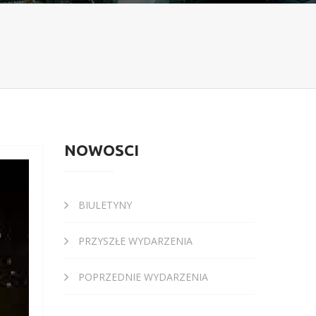
NOWOŚCI
BIULETYNY
PRZYSZŁE WYDARZENIA
POPRZEDNIE WYDARZENIA