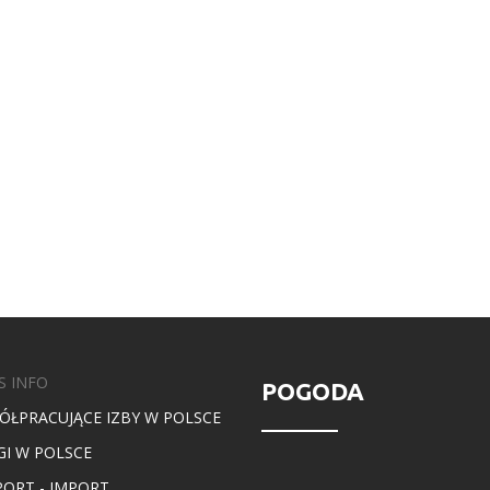
S INFO
POGODA
ÓŁPRACUJĄCE IZBY W POLSCE
GI W POLSCE
PORT - IMPORT