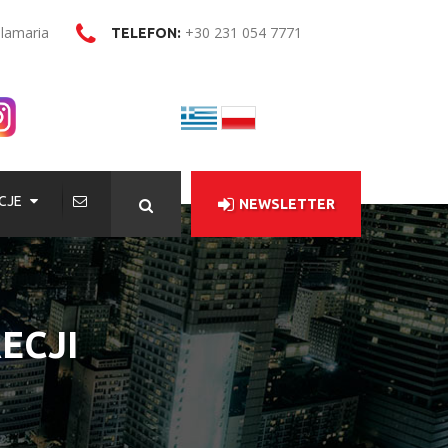
alamaria
+30 231 054 7771
TELEFON:
CJE
NEWSLETTER
ECJI