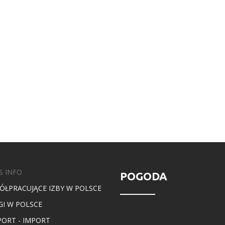
S INFO
POGODA
ÓŁPRACUJĄCE IZBY W POLSCE
GI W POLSCE
PORT - IMPORT