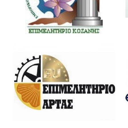
Επιμελητήριο Κοζάνης
Izba Arta