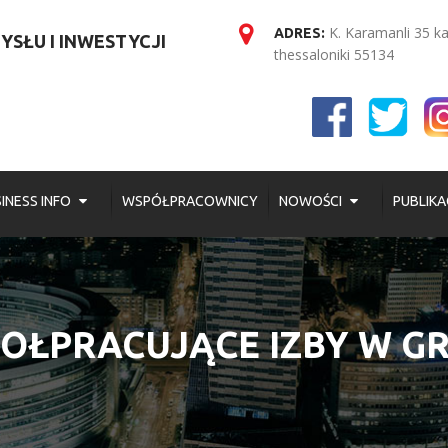
K. Karamanli 35 k
ADRES:
SŁU I INWESTYCJI
thessaloniki 55134
INESS INFO
WSPÓŁPRACOWNICY
NOWOŚCI
PUBLIKA
ΟŁPRACUJĄCE IZBY W GR