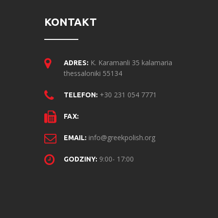
KONTAKT
K. Karamanli 35 kalamaria
ADRES:
thessaloniki 55134
+30 231 054 7771
TELEFON:
FAX:
info@greekpolish.org
EMAIL:
9:00- 17:00
GODZINY: