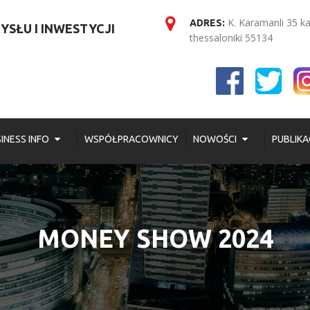
K. Karamanli 35 k
ADRES:
SŁU I INWESTYCJI
thessaloniki 55134
INESS INFO
WSPÓŁPRACOWNICY
NOWOŚCI
PUBLIKA
MONEY SHOW 2024