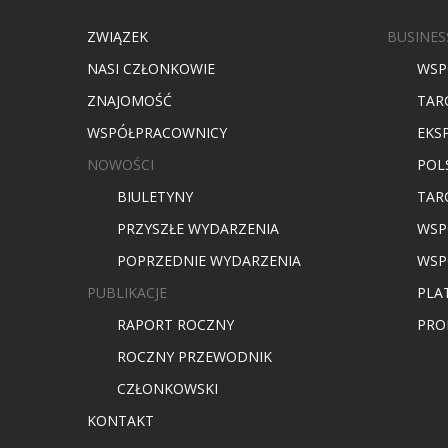
ZWIĄZEK
BUSINES
NASI CZŁONKOWIE
WSP
ZNAJOMOŚĆ
TAR
WSPÓŁPRACOWNICY
EKS
NOWOŚCI
POL
BIULETYNY
TARG
PRZYSZŁE WYDARZENIA
WSP
POPRZEDNIE WYDARZENIA
WSP
PUBLIKACJE
PLA
RAPORT ROCZNY
PRO
ROCZNY PRZEWODNIK
CZŁONKOWSKI
KONTAKT