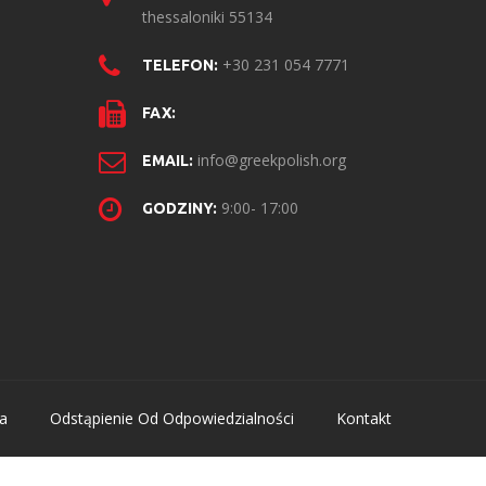
thessaloniki 55134
+30 231 054 7771
TELEFON:
FAX:
info@greekpolish.org
EMAIL:
9:00- 17:00
GODZINY:
a
Odstąpienie Od Odpowiedzialności
Kontakt