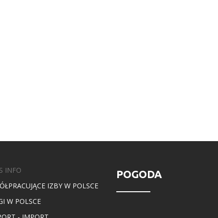
S INFO
POGODA
ÓŁPRACUJĄCE IZBY W POLSCE
GI W POLSCE
PORT - IMPORT