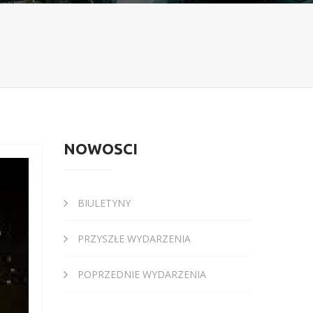
NOWOŚCI
BIULETYNY
PRZYSZŁE WYDARZENIA
POPRZEDNIE WYDARZENIA