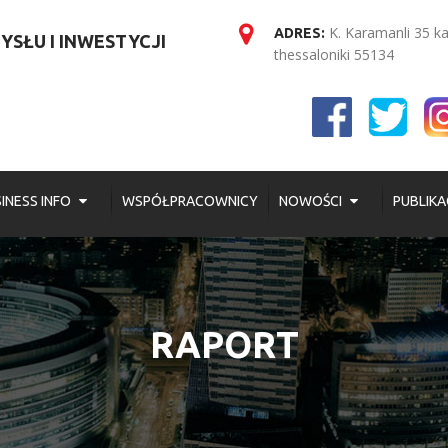
K. Karamanli 35 k
ADRES:
SŁU I INWESTYCJI
thessaloniki 55134
INESS INFO
WSPÓŁPRACOWNICY
NOWOŚCI
PUBLIKA
RAPORT