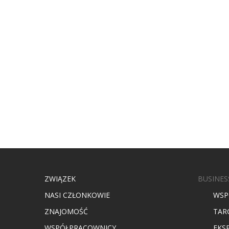
ZWIĄZEK
BUSINES
NASI CZŁONKOWIE
WSP
ZNAJOMOŚĆ
TAR
WSPÓŁPRACOWNICY
EKS